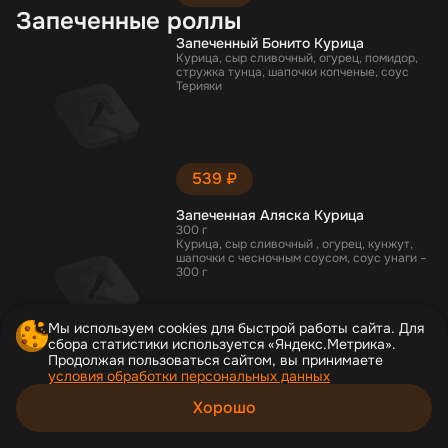
Запеченные роллы
Запеченный Бонито Курица
Курица, сыр сливочный, огурец, помидор,
стружка тунца, шапочки копченые, соус
Терияки
539 ₽
Запеченная Аляска Курица
300 г
Курица, сыр сливочный , огурец, кунжут,
шапочки с чесночным соусом, соус унаги –
300 г
Мы используем cookies для быстрой работы сайта. Для
сбора статистики используется «Яндекс.Метрика».
539 ₽
Продолжая пользоваться сайтом, вы принимаете
условия обработки персональных данных
Копченый с курицей
Курица, сыр сливочный, лук перо, огурец,
Хорошо
шапочки копченые, соус Терияке
Корзина
Каталог
Акции
Профиль