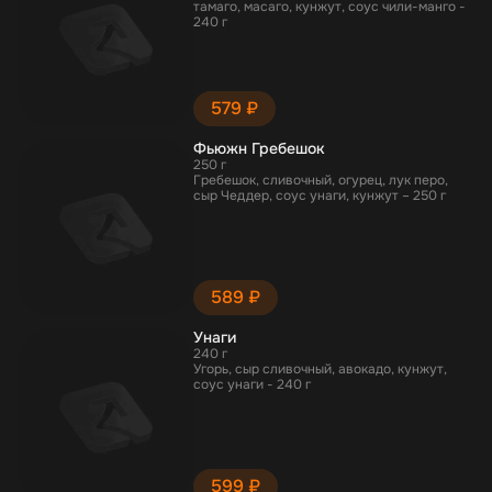
тамаго, масаго, кунжут, соус чили-манго -
240 г
579 ₽
Фьюжн Гребешок
250 г
Гребешок, сливочный, огурец, лук перо,
сыр Чеддер, соус унаги, кунжут – 250 г
589 ₽
Унаги
240 г
Угорь, сыр сливочный, авокадо, кунжут,
соус унаги - 240 г
599 ₽