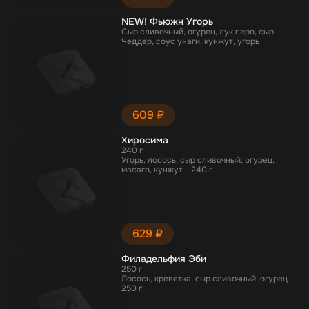
NEW! Фьюжн Угорь
Сыр сливочный, огурец, лук перо, сыр
Чеддер, соус унаги, кунжут, угорь
609 ₽
Хиросима
240 г
Угорь, лосось, сыр сливочный, огурец,
масаго, кунжут - 240 г
629 ₽
Филадельфия Эби
250 г
Лосось, креветка, сыр сливочный, огурец -
250 г