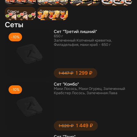
роллы
роллы
Соусы
Дополнительн
о
Сеты
Сет "Третий лишний"
650 г
-10%
Запеченный Копченый креветка,
Филадельфия, маки краб - 650 г
1 299 ₽
1 447 ₽
Сет "Комбо"
Маки Лосось, Маки Огурец, Запеченный
-10%
Крабстер Лосось, Запеченная Лава
1 449 ₽
1 626 ₽
Сет "Трио"