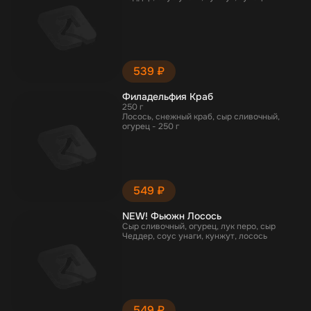
539 ₽
Филадельфия Краб
250 г
Лосось, снежный краб, сыр сливочный,
огурец - 250 г
549 ₽
NEW! Фьюжн Лосось
Сыр сливочный, огурец, лук перо, сыр
Чеддер, соус унаги, кунжут, лосось
549 ₽