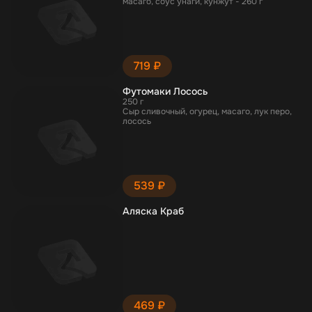
масаго, соус унаги, кунжут - 260 г
719 ₽
Футомаки Лосось
250 г
Сыр сливочный, огурец, масаго, лук перо,
лосось
539 ₽
Аляска Краб
469 ₽