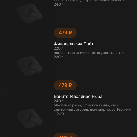
Лосось, огурец, сыр сливочный, масаго -
240 г
479 ₽
Филадельфия Лайт
220 г
лосось, сыр сливочный, огурец, масаго -
220 г
479 ₽
Бонито Масляная Рыба
240 г
Масляная рыба, стружка тунца, сыр
сливочный , огурец, помидор, соус Терияки
– 240 г