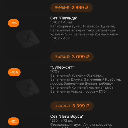
2 899 ₽
3 234 ₽
Сет "Легенда"
1570 г / 48 шт.
-9%
Калифорния тунец, Ниватори, Цунами,
Запеченные Урамаки тако, Запеченные
Урамаки Эби, Запеченные Урамаки каи –
1570 г - 48 г
3 099 ₽
3 434 ₽
"Супер-сет"
1770 г
-10%
Запеченный Урамаки Осьминог,
Запеченная Джума, Запеченный Крабстер
лосось, Запеченный Вулкан гребешок,
Запеченный Копченый масляная рыба,
Запеченная Аляска лосось – 1770 г
3 399 ₽
3 804 ₽
Сет "Лига Вкуса"
1920 г / 72 шт.
-9%
Филадельфия дуэт, Аляска креветка,