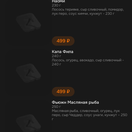
Наоми
230 г
Лосось терияке, сыр сливочный, помидор,
лук перо, соус кимчи, кунжут - 230 г
499 ₽
Капа Фила
240 г
Лосось, огурец, авокадо, сыр сливочный -
240 г
499 ₽
Фьюжн Масляная рыба
250 г
Масляная рыба, сливочный, огурец, лук
перо, сыр Чеддер, соус унаги, кунжут – 250
г