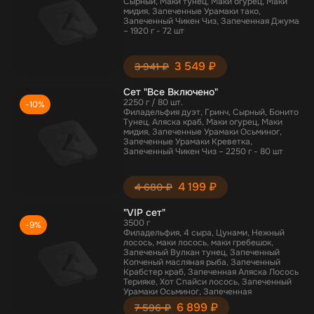
Сырный, Маки тунец, Маки огурец, Маки
мидия, Запеченные Урамаки тако,
Запеченный Чикен Чиз, Запеченная Джума
– 1920 г - 72 шт
3 549 ₽
3 941 ₽
Сет "Все Включено"
2250 г / 80 шт.
-10%
Филадельфия дуэт, Гринч, Сырный, Бонито
Тунец, Аляска краб, Маки огурец, Маки
мидия, Запеченные Урамаки Осьминог,
Запеченные Урамаки Креветка,
Запеченный Чикен Чиз – 2250 г - 80 шт
4 199 ₽
4 680 ₽
"VIP сет"
3500 г
-9%
Филадельфия, 4 сыра, Цунами, Нежный
лосось, маки лосось, маки гребешок,
Запеченый Вулкан тунец, Запеченный
Копченый масляная рыба, Запеченный
Крабстер краб, Запеченная Аляска Лосось
Терияке, Хот Спайси лосось, Запеченный
Урамаки Осьминог, Запеченная
Калифорния Лосось, Запеченная Джума -
6 899 ₽
7 596 ₽
3500 г