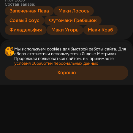
Состав заказа:
Запеченная Лава
Маки Лосось
Соевый соус
Футомаки Гребешок
Филадельфия
Маки Угорь
Маки Краб
Карина Сапарбаева
Мы используем cookies для быстрой работы сайта. Для
сбора статистики используется «Яндекс.Метрика».
10.07.2026
Продолжая пользоваться сайтом, вы принимаете
много раз делала заказы, роллы всегда свежие,
условия обработки персональных данных
спасибо за работу!
Хорошо
Состав заказа:
Корзина
Филадельфия Лайт
Гринч
Каталог
Акции
Профиль
Запеченные Урамаки Мидия
Соевый соус
Васаби
Бонито Мидия
Рис & Рыба | Макеевка | Доставка роллов
Большое спасибо за отзыв!