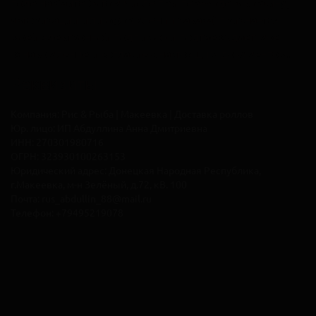
поле на Сайте (в том числе при переходе в корзину,
авторизации или оформлении заказа) признается
моей электронной подписью и подтверждает мое
ознакомление и согласие с настоящим документом.
Реквизиты
Компания:
Рис & Рыба | Макеевка | Доставка роллов
Юр. лицо:
ИП Абдуллина Анна Дмитриевна
ИНН:
270301980716
ОГРН:
323930100263153
Юридический адрес:
Донецкая Народная Республика,
г.Макеевка, м-н Зелёный, д.72, кВ. 100
Почта:
rus_abdullin_88@mail.ru
Телефон:
+79495219078