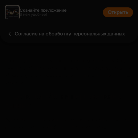
Скачайте приложение
Открыть
В нём удобнее!
Согласие на обработку персональных данных
Настоящим я, Пользователь сайта, действуя свободно,
своей волей и в своем интересе, даю свое согласие на
обработку моих персональных данных на следующих
условиях:
1. Цель обработки персональных
данных:
Оформление и исполнение заказов на сайте, доставка
товаров, связь со мной по вопросам заказа.