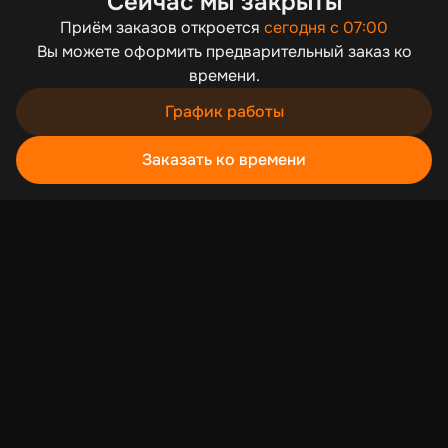
Сейчас мы закрыты
Приём заказов откроется
сегодня с 07:00
Вы можете оформить предварительный заказ ко
времени.
Мы используем cookies для быстрой работы сайта. Для
сбора статистики используется «Яндекс.Метрика».
График работы
Продолжая пользоваться сайтом, вы принимаете
условия обработки персональных данных
Заказать ко времени
Хорошо
Корзина
Каталог
Акции
Профиль