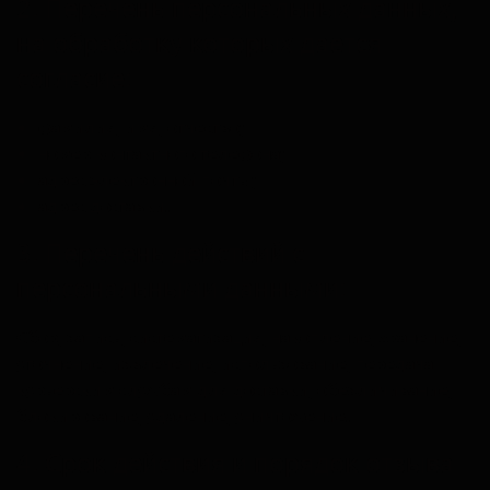
2. Перечень персональных данных,
на обработку которых дается
согласие:
фамилия, имя, отчество;
номер контактного телефона;
адрес электронной почты;
адрес доставки.
3. Перечень действий с
персональными данными:
Cбор, запись, систематизация, накопление, хранение,
уточнение, извлечение, использование, передача
курьерским службам для доставки, обезличивание,
блокирование, удаление, уничтожение.
4. Срок действия и порядок отзыва