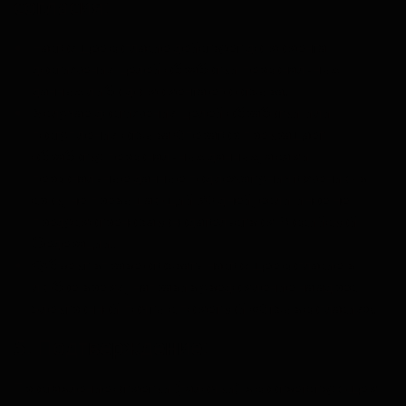
согласия:
Настоящее согласие действует до момента
достижения целей обработки персональных
данных либо до момента его отзыва.
В случае достижения целей обработки или
поступления отзыва Оператор прекращает
обработку персональных данных, а сами
персональные данные подлежат уничтожению в
срок, не превышающий 30 дней, если иное не
предусмотрено законодательством Российской
Федерации.
Субъект вправе отозвать настоящее согласие в
любое время, направив уведомление на адрес
электронной почты с пометкой «Отзыв согласия».
5. Подтверждение:
Проставление отметки (галочки) в соответствующем